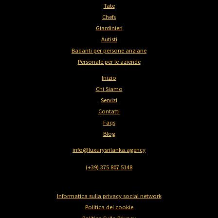
Tate
Chefs
Giardinieri
Autisti
Badanti per persone anziane
Personale per le aziende​
Inizio
Chi Siamo
Servizi
Contatti
Faqs
Blog
info@luxurysrilanka.agency
(+39) 375 807 5148
Informatica sulla privacy social network
Politica dei cookie
Politica Sulla Privacy